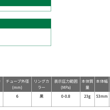
力
チューブ外径
リングカ
表示圧力範囲
本体質
本体幅
(mm)
ラー
(MPa)
量
6
黒
0-0.8
23g
53mm