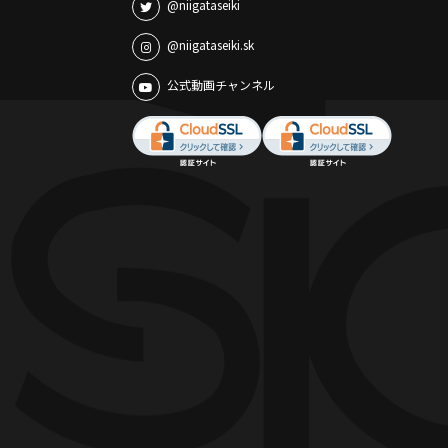
@niigataseiki
@niigataseiki.sk
公式動画チャンネル