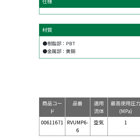
仕様
材質
●樹脂部：PBT
●金属部：黄銅
商品コー
品番
適用
最高使用圧
ド
流体
(MPa)
00611671
RVUMP6-
空気
1
6