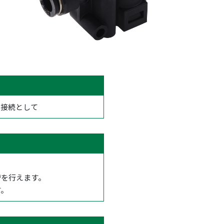
の接続として
管を行えます。
す。