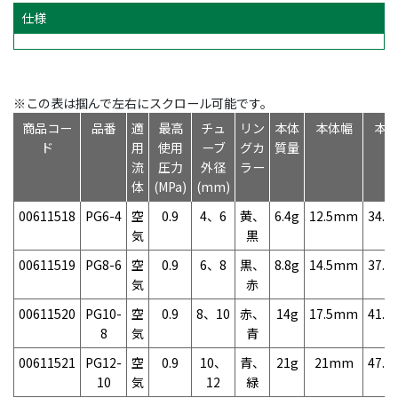
仕様
※この表は掴んで左右にスクロール可能です。
商品コー
品番
適
最高
チュ
リン
本体
本体幅
本
ド
用
使用
ーブ
グカ
質量
流
圧力
外径
ラー
体
(MPa)
(mm)
00611518
PG6-4
空
0.9
4、6
黄、
6.4g
12.5mm
34.
気
黒
00611519
PG8-6
空
0.9
6、8
黒、
8.8g
14.5mm
37.
気
赤
00611520
PG10-
空
0.9
8、10
赤、
14g
17.5mm
41.
8
気
青
00611521
PG12-
空
0.9
10、
青、
21g
21mm
47.
10
気
12
緑