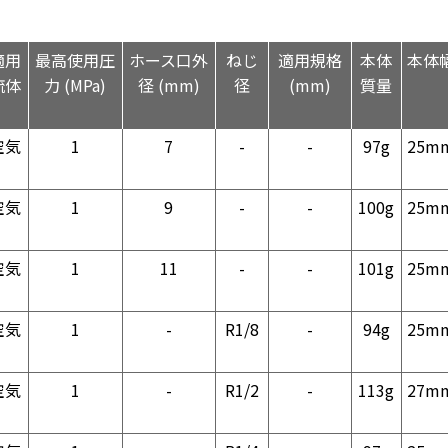
適用
最高使用圧
ホース口外
ねじ
適用規格
本体
本体
流体
力 (MPa)
径 (mm)
径
(mm)
質量
空気
1
7
-
-
97g
25m
空気
1
9
-
-
100g
25m
空気
1
11
-
-
101g
25m
空気
1
-
R1/8
-
94g
25m
空気
1
-
R1/2
-
113g
27m