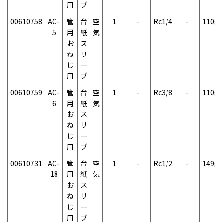
用
ブ
00610758
AO-
管
台
空
1
-
Rc1/4
-
110g
5
用
紙
気
お
ス
ね
リ
じ
ー
用
ブ
00610759
AO-
管
台
空
1
-
Rc3/8
-
110g
6
用
紙
気
お
ス
ね
リ
じ
ー
用
ブ
00610731
AO-
管
台
空
1
-
Rc1/2
-
149g
18
用
紙
気
お
ス
ね
リ
じ
ー
用
ブ