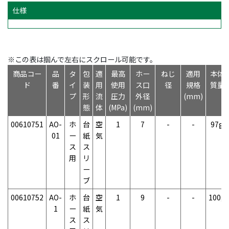
仕様
※この表は掴んで左右にスクロール可能です。
商品コー
品
タ
包
適
最高
ホー
ねじ
適用
本体
ド
番
イ
装
用
使用
ス口
径
規格
質量
プ
形
流
圧力
外径
(mm)
態
体
(MPa)
(mm)
00610751
AO-
ホ
台
空
1
7
-
-
97g
01
ー
紙
気
ス
ス
用
リ
ー
ブ
00610752
AO-
ホ
台
空
1
9
-
-
100g
1
ー
紙
気
ス
ス