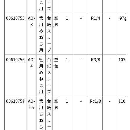
じ
ー
用
ブ
00610755
AO-
管
台
空
1
-
R1/4
-
97g
3
用
紙
気
め
ス
ね
リ
じ
ー
用
ブ
00610756
AO-
管
台
空
1
-
R3/8
-
103g
4
用
紙
気
め
ス
ね
リ
じ
ー
用
ブ
00610757
AO-
管
台
空
1
-
Rc1/8
-
110g
05
用
紙
気
お
ス
ね
リ
じ
ー