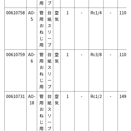
用
ブ
00610758
AO-
管
台
空
1
-
Rc1/4
-
110g
5
用
紙
気
お
ス
ね
リ
じ
ー
用
ブ
00610759
AO-
管
台
空
1
-
Rc3/8
-
110g
6
用
紙
気
お
ス
ね
リ
じ
ー
用
ブ
00610731
AO-
管
台
空
1
-
Rc1/2
-
149g
18
用
紙
気
お
ス
ね
リ
じ
ー
用
ブ