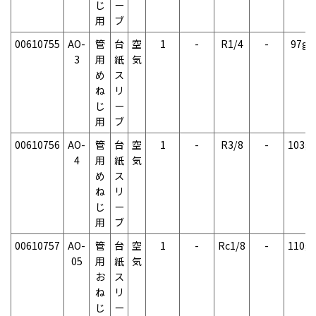
じ
ー
用
ブ
00610755
AO-
管
台
空
1
-
R1/4
-
97g
3
用
紙
気
め
ス
ね
リ
じ
ー
用
ブ
00610756
AO-
管
台
空
1
-
R3/8
-
103g
4
用
紙
気
め
ス
ね
リ
じ
ー
用
ブ
00610757
AO-
管
台
空
1
-
Rc1/8
-
110g
05
用
紙
気
お
ス
ね
リ
じ
ー