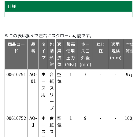
仕様
※この表は掴んで左右にスクロール可能です。
商品コー
品
タ
包
適
最高
ホー
ねじ
適用
本体
ド
番
イ
装
用
使用
ス口
径
規格
質量
プ
形
流
圧力
外径
(mm)
態
体
(MPa)
(mm)
00610751
AO-
ホ
台
空
1
7
-
-
97g
01
ー
紙
気
ス
ス
用
リ
ー
ブ
00610752
AO-
ホ
台
空
1
9
-
-
100g
1
ー
紙
気
ス
ス