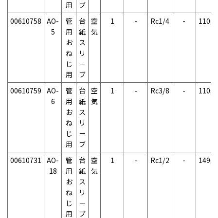
用
ブ
00610758
AO-
管
台
空
1
-
Rc1/4
-
110g
5
用
紙
気
お
ス
ね
リ
じ
ー
用
ブ
00610759
AO-
管
台
空
1
-
Rc3/8
-
110g
6
用
紙
気
お
ス
ね
リ
じ
ー
用
ブ
00610731
AO-
管
台
空
1
-
Rc1/2
-
149g
18
用
紙
気
お
ス
ね
リ
じ
ー
用
ブ