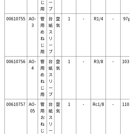
じ
ー
用
ブ
00610755
AO-
管
台
空
1
-
R1/4
-
97g
3
用
紙
気
め
ス
ね
リ
じ
ー
用
ブ
00610756
AO-
管
台
空
1
-
R3/8
-
103g
4
用
紙
気
め
ス
ね
リ
じ
ー
用
ブ
00610757
AO-
管
台
空
1
-
Rc1/8
-
110g
05
用
紙
気
お
ス
ね
リ
じ
ー