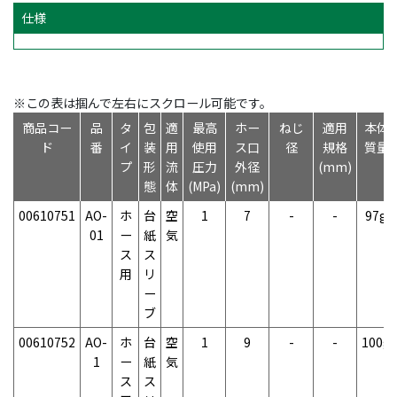
仕様
※この表は掴んで左右にスクロール可能です。
商品コー
品
タ
包
適
最高
ホー
ねじ
適用
本体
ド
番
イ
装
用
使用
ス口
径
規格
質量
プ
形
流
圧力
外径
(mm)
態
体
(MPa)
(mm)
00610751
AO-
ホ
台
空
1
7
-
-
97g
01
ー
紙
気
ス
ス
用
リ
ー
ブ
00610752
AO-
ホ
台
空
1
9
-
-
100g
1
ー
紙
気
ス
ス