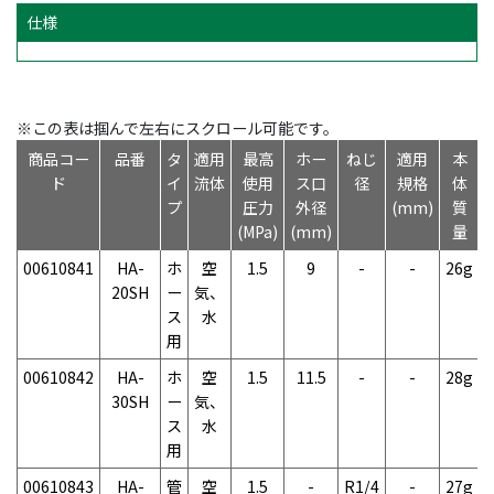
仕様
※この表は掴んで左右にスクロール可能です。
商品コー
品番
タ
適用
最高
ホー
ねじ
適用
本
ド
イ
流体
使用
ス口
径
規格
体
プ
圧力
外径
(mm)
質
(MPa)
(mm)
量
00610841
HA-
ホ
空
1.5
9
-
-
26g
20SH
ー
気、
ス
水
用
00610842
HA-
ホ
空
1.5
11.5
-
-
28g
30SH
ー
気、
ス
水
用
00610843
HA-
管
空
1.5
-
R1/4
-
27g