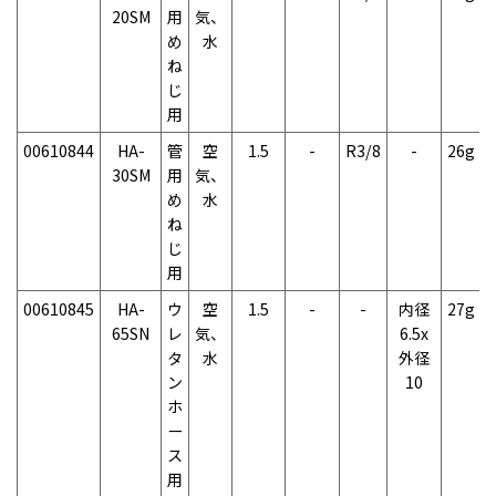
20SM
用
気、
め
水
ね
じ
用
00610844
HA-
管
空
1.5
-
R3/8
-
26g
30SM
用
気、
め
水
ね
じ
用
00610845
HA-
ウ
空
1.5
-
-
内径
27g
65SN
レ
気、
6.5x
タ
水
外径
ン
10
ホ
ー
ス
用