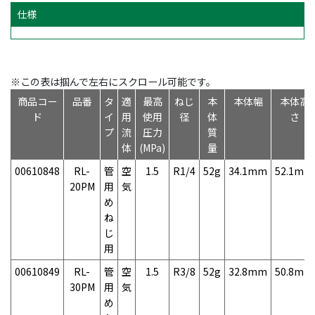
仕様
※この表は掴んで左右にスクロール可能です。
商品コー
品番
タ
適
最高
ねじ
本
本体幅
本体高
ド
イ
用
使用
径
体
さ
プ
流
圧力
質
体
(MPa)
量
00610848
RL-
管
空
1.5
R1/4
52g
34.1mm
52.1mm
20PM
用
気
め
ね
じ
用
00610849
RL-
管
空
1.5
R3/8
52g
32.8mm
50.8mm
30PM
用
気
め