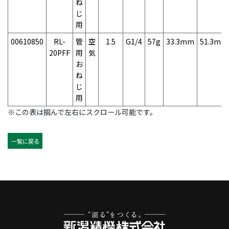
ね
じ
用
00610850
RL-
管
空
1.5
G1/4
57g
33.3mm
51.3mm
20PFF
用
気
お
ね
じ
用
※この表は掴んで左右にスクロール可能です。
一覧に戻る