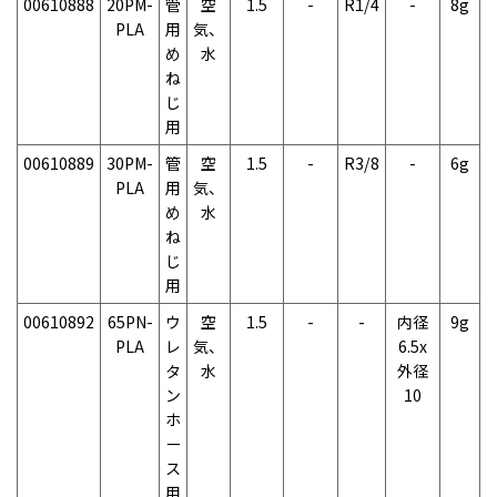
00610888
20PM-
管
空
1.5
-
R1/4
-
8g
PLA
用
気、
め
水
ね
じ
用
00610889
30PM-
管
空
1.5
-
R3/8
-
6g
PLA
用
気、
め
水
ね
じ
用
00610892
65PN-
ウ
空
1.5
-
-
内径
9g
PLA
レ
気、
6.5x
タ
水
外径
ン
10
ホ
ー
ス
用