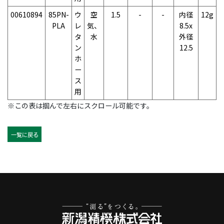
00610894
85PN-
ウ
空
1.5
-
-
内径
12g
PLA
レ
気、
8.5x
タ
水
外径
ン
12.5
ホ
ー
ス
用
※この表は掴んで左右にスクロール可能です。
一覧に戻る