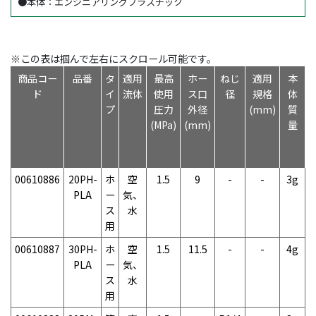
●本体：エンジニアリングプラスチック
※この表は掴んで左右にスクロール可能です。
商品コー
品番
タ
適用
最高
ホー
ねじ
適用
本
ド
イ
流体
使用
ス口
径
規格
体
プ
圧力
外径
(mm)
質
(MPa)
(mm)
量
00610886
20PH-
ホ
空
1.5
9
-
-
3g
PLA
ー
気、
ス
水
用
00610887
30PH-
ホ
空
1.5
11.5
-
-
4g
PLA
ー
気、
ス
水
用