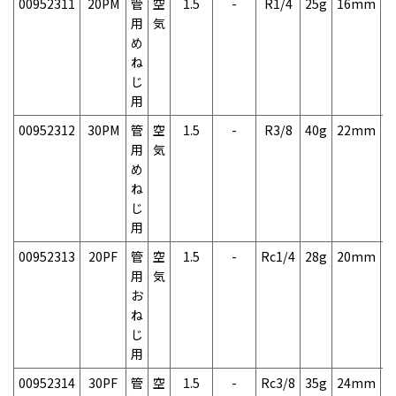
00952311
20PM
管
空
1.5
-
R1/4
25g
16mm
4
用
気
め
ね
じ
用
00952312
30PM
管
空
1.5
-
R3/8
40g
22mm
4
用
気
め
ね
じ
用
00952313
20PF
管
空
1.5
-
Rc1/4
28g
20mm
3
用
気
お
ね
じ
用
00952314
30PF
管
空
1.5
-
Rc3/8
35g
24mm
3