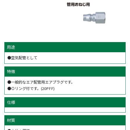
用途
●空気配管として
特徴
●一般的なエア配管用エアプラグです。
●Ｏリング付です。(20PFF)
仕様
材質