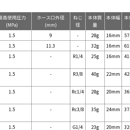
最高使用圧力
ホース口外径
ねじ
本体質
本体幅
本
(MPa)
(mm)
径
量
1.5
9
-
28g
16mm
5
1.5
11.3
-
32g
16mm
6
1.5
-
R1/4
25g
16mm
4
1.5
-
R3/8
40g
22mm
4
1.5
-
Rc1/4
28g
20mm
3
1.5
-
Rc3/8
35g
24mm
3
1.5
-
G1/4
23g
20mm
3