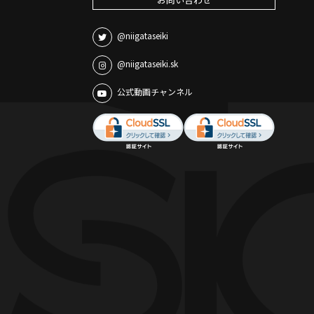
@niigataseiki
@niigataseiki.sk
公式動画チャンネル