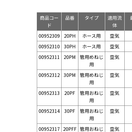
商品コー
品番
タイプ
適用流
ド
体
00952309
20PH
ホース用
空気
00952310
30PH
ホース用
空気
00952311
20PM
管用めねじ
空気
用
00952312
30PM
管用めねじ
空気
用
00952313
20PF
管用おねじ
空気
用
00952314
30PF
管用おねじ
空気
用
00952317
20PFF
管用おねじ
空気