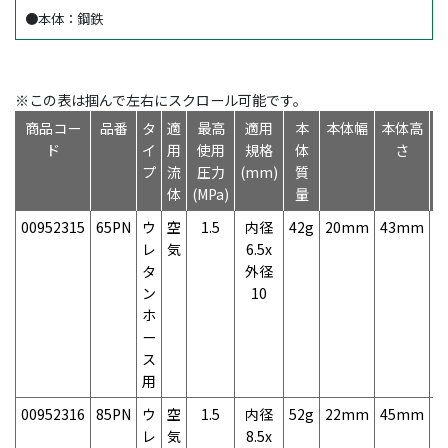
●本体：鋼鉄
※この表は掴んで左右にスクロール可能です。
商品コー
品番
タ
適
最高
適用
本
本体幅
本体高
ド
イ
用
使用
規格
体
さ
プ
流
圧力
(mm)
質
体
(MPa)
量
00952315
65PN
ウ
空
1.5
内径
42g
20mm
43mm
1
レ
気
6.5x
タ
外径
ン
10
ホ
ー
ス
用
00952316
85PN
ウ
空
1.5
内径
52g
22mm
45mm
1
レ
気
8.5x