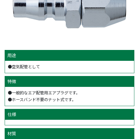
用途
●空気配管として
特徴
●一般的なエア配管用エアプラグです。
●ホースバンド不要のナット式です。
仕様
材質