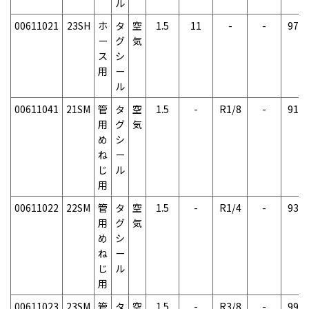
ル
00611021
23SH
ホ
タ
空
1.5
11
-
-
97g
ー
グ
気
ス
シ
用
ー
ル
00611041
21SM
管
タ
空
1.5
-
R1/8
-
91g
用
グ
気
め
シ
ね
ー
じ
ル
用
00611022
22SM
管
タ
空
1.5
-
R1/4
-
93g
用
グ
気
め
シ
ね
ー
じ
ル
用
00611023
23SM
管
タ
空
1.5
-
R3/8
-
99g