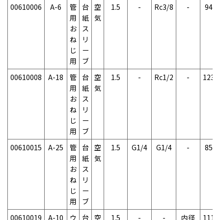
00610006
A-6
管
台
空
1.5
-
Rc3/8
-
94g
用
紙
気
お
ス
ね
リ
じ
ー
用
ブ
00610008
A-18
管
台
空
1.5
-
Rc1/2
-
123g
用
紙
気
お
ス
ね
リ
じ
ー
用
ブ
00610015
A-25
管
台
空
1.5
G1/4
G1/4
-
85g
用
紙
気
お
ス
ね
リ
じ
ー
用
ブ
00610019
A-10
ウ
台
空
1.5
-
-
内径
111g