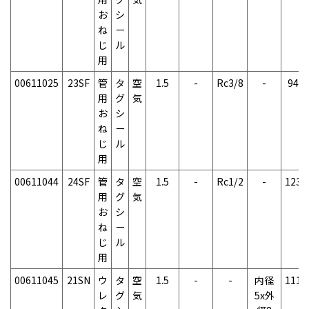
お
シ
ね
ー
じ
ル
用
00611025
23SF
管
タ
空
1.5
-
Rc3/8
-
94g
用
グ
気
お
シ
ね
ー
じ
ル
用
00611044
24SF
管
タ
空
1.5
-
Rc1/2
-
123g
用
グ
気
お
シ
ね
ー
じ
ル
用
00611045
21SN
ウ
タ
空
1.5
-
-
内径
111g
レ
グ
気
5x外