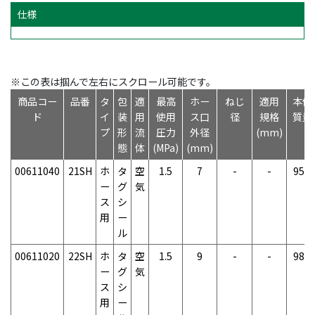
仕様
※この表は掴んで左右にスクロール可能です。
商品コー
品番
タ
包
適
最高
ホー
ねじ
適用
本体
ド
イ
装
用
使用
ス口
径
規格
質量
プ
形
流
圧力
外径
(mm)
態
体
(MPa)
(mm)
00611040
21SH
ホ
タ
空
1.5
7
-
-
95g
ー
グ
気
ス
シ
用
ー
ル
00611020
22SH
ホ
タ
空
1.5
9
-
-
98g
ー
グ
気
ス
シ
用
ー