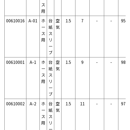
ス
用
00610016
A-01
ホ
台
空
1.5
7
-
-
95g
ー
紙
気
ス
ス
用
リ
ー
ブ
00610001
A-1
ホ
台
空
1.5
9
-
-
98g
ー
紙
気
ス
ス
用
リ
ー
ブ
00610002
A-2
ホ
台
空
1.5
11
-
-
97g
ー
紙
気
ス
ス
用
リ
ー