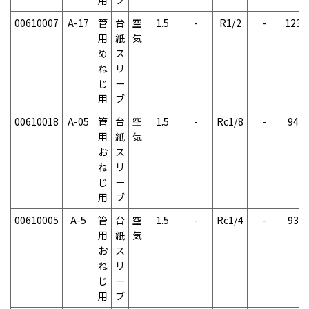
00610007
A-17
管
台
空
1.5
-
R1/2
-
123g
用
紙
気
め
ス
ね
リ
じ
ー
用
ブ
00610018
A-05
管
台
空
1.5
-
Rc1/8
-
94g
用
紙
気
お
ス
ね
リ
じ
ー
用
ブ
00610005
A-5
管
台
空
1.5
-
Rc1/4
-
93g
用
紙
気
お
ス
ね
リ
じ
ー
用
ブ