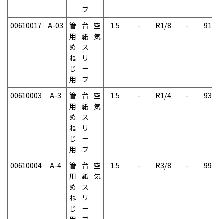
ブ
00610017
A-03
管
台
空
1.5
-
R1/8
-
91g
用
紙
気
め
ス
ね
リ
じ
ー
用
ブ
00610003
A-3
管
台
空
1.5
-
R1/4
-
93g
用
紙
気
め
ス
ね
リ
じ
ー
用
ブ
00610004
A-4
管
台
空
1.5
-
R3/8
-
99g
用
紙
気
め
ス
ね
リ
じ
ー
用
ブ