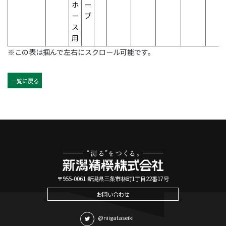
ホ
ー
ー
ブ
ス
用
※この表は掴んで左右にスクロール可能です。
一覧に戻る
〒955-0061 新潟県三条市林町1丁目22番17号
お問い合わせ
@niigataseiki