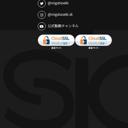
@niigataseiki
@niigataseiki.sk
公式動画チャンネル