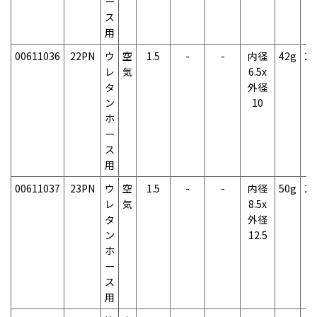
ー
ス
用
00611036
22PN
ウ
空
1.5
-
-
内径
42g
2
レ
気
6.5x
タ
外径
ン
10
ホ
ー
ス
用
00611037
23PN
ウ
空
1.5
-
-
内径
50g
2
レ
気
8.5x
タ
外径
ン
12.5
ホ
ー
ス
用