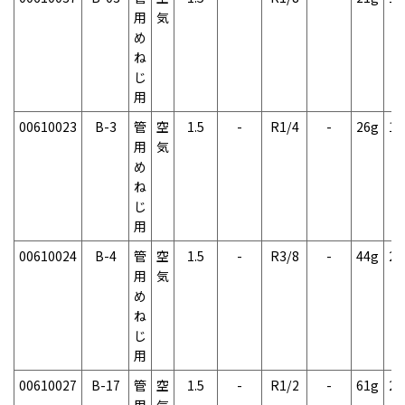
用
気
め
ね
じ
用
00610023
B-3
管
空
1.5
-
R1/4
-
26g
1
用
気
め
ね
じ
用
00610024
B-4
管
空
1.5
-
R3/8
-
44g
2
用
気
め
ね
じ
用
00610027
B-17
管
空
1.5
-
R1/2
-
61g
2
用
気