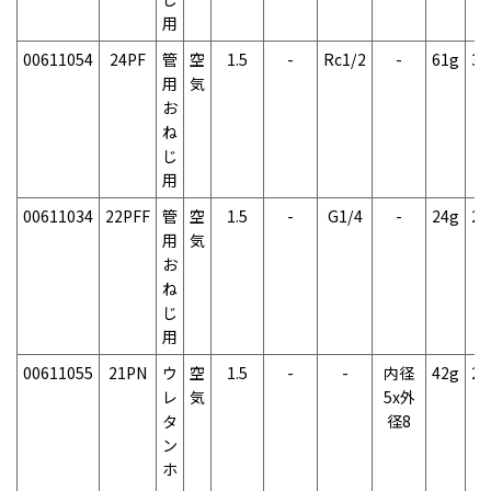
用
00611054
24PF
管
空
1.5
-
Rc1/2
-
61g
3
用
気
お
ね
じ
用
00611034
22PFF
管
空
1.5
-
G1/4
-
24g
2
用
気
お
ね
じ
用
00611055
21PN
ウ
空
1.5
-
-
内径
42g
2
レ
気
5x外
タ
径8
ン
ホ