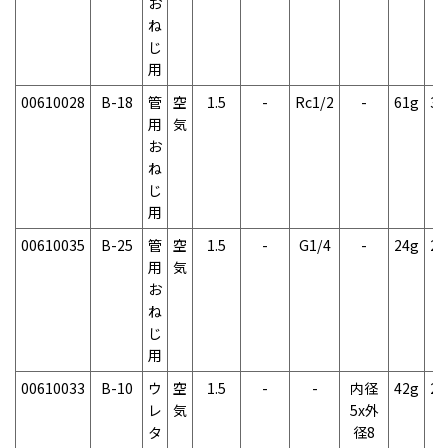
お
ね
じ
用
00610028
B-18
管
空
1.5
-
Rc1/2
-
61g
3
用
気
お
ね
じ
用
00610035
B-25
管
空
1.5
-
G1/4
-
24g
2
用
気
お
ね
じ
用
00610033
B-10
ウ
空
1.5
-
-
内径
42g
2
レ
気
5x外
タ
径8