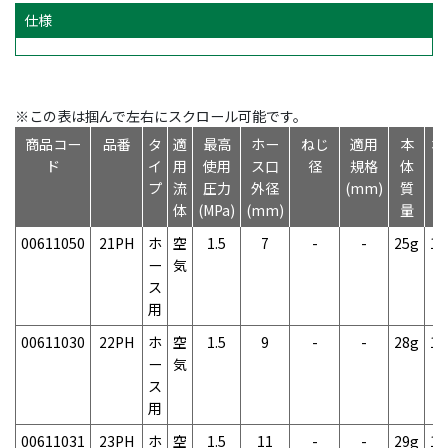
仕様
※この表は掴んで左右にスクロール可能です。
商品コー
品番
タ
適
最高
ホー
ねじ
適用
本
本
ド
イ
用
使用
ス口
径
規格
体
プ
流
圧力
外径
(mm)
質
体
(MPa)
(mm)
量
00611050
21PH
ホ
空
1.5
7
-
-
25g
1
ー
気
ス
用
00611030
22PH
ホ
空
1.5
9
-
-
28g
1
ー
気
ス
用
00611031
23PH
ホ
空
1.5
11
-
-
29g
1