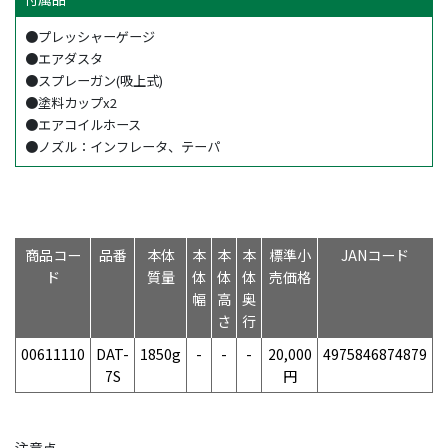
●プレッシャーゲージ
●エアダスタ
●スプレーガン(吸上式)
●塗料カップx2
●エアコイルホース
●ノズル：インフレータ、テーパ
商品コー
品番
本体
本
本
本
標準小
JANコード
ド
質量
体
体
体
売価格
幅
高
奥
さ
行
00611110
DAT-
1850g
-
-
-
20,000
4975846874879
7S
円
注意点