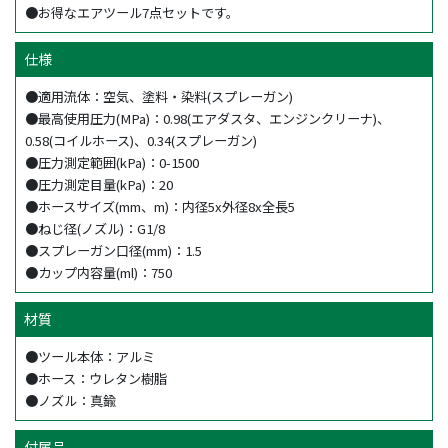
●お得なエアツール7点セットです。
仕様
●適用流体：空気、塗料・染料(スプレーガン)
●最高使用圧力(MPa)：0.98(エアダスタ、エンジンクリーナ)、
0.58(コイルホース)、0.34(スプレーガン)
●圧力測定範囲(kPa)：0-1500
●圧力測定目量(kPa)：20
●ホースサイズ(mm、m)：内径5x外径8x全長5
●ねじ径(ノズル)：G1/8
●スプレーガン口径(mm)：1.5
●カップ内容量(ml)：750
材質
●ツール本体：アルミ
●ホース：ウレタン樹脂
●ノズル：真鍮
付属品