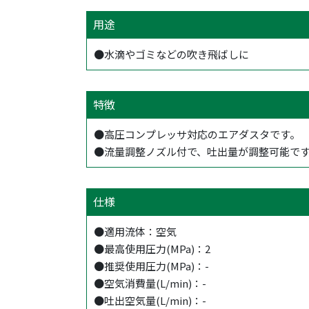
用途
●水滴やゴミなどの吹き飛ばしに
特徴
●高圧コンプレッサ対応のエアダスタです。
●流量調整ノズル付で、吐出量が調整可能で
仕様
●適用流体：空気
●最高使用圧力(MPa)：2
●推奨使用圧力(MPa)：-
●空気消費量(L/min)：-
●吐出空気量(L/min)：-