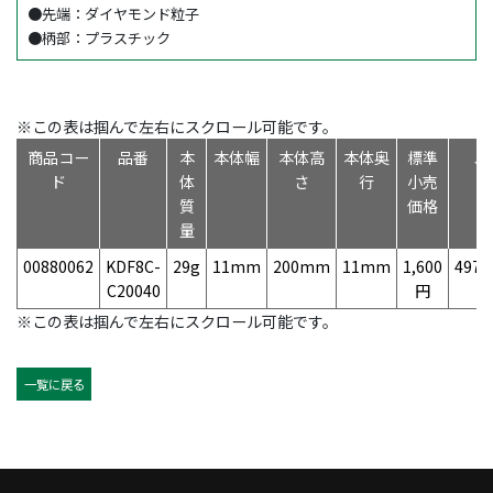
●先端：ダイヤモンド粒子
●柄部：プラスチック
※この表は掴んで左右にスクロール可能です。
商品コー
品番
本
本体幅
本体高
本体奥
標準
J
ド
体
さ
行
小売
質
価格
量
00880062
KDF8C-
29g
11mm
200mm
11mm
1,600
4975
C20040
円
※この表は掴んで左右にスクロール可能です。
一覧に戻る