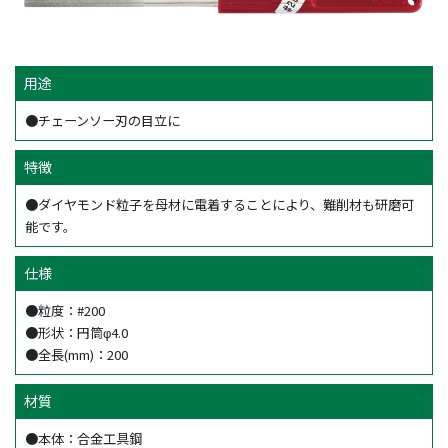
用途
●チェーンソー刃の目立に
特徴
●ダイヤモンド粒子を母材に電着することにより、難削材も研磨可
能です。
仕様
●粒度：#200
●形状：円筒φ4.0
●全長(mm)：200
材質
●本体：合金工具鋼