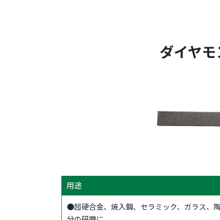
ダイヤモン
用途
●超硬合金、焼入鋼、セラミック、ガラス、
分の研磨に