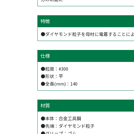
特徴
●ダイヤモンド粒子を母材に電着することに
仕様
●粒度：#300
●形状：平
●全長(mm)：140
材質
●本体：合金工具鋼
●先端：ダイヤモンド粒子
●グリップ：ゴム