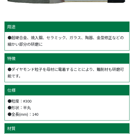
用途
●超硬合金、焼入鋼、セラミック、ガラス、陶器、金型修正などの
細かい部分の研磨に
特徴
●ダイヤモンド粒子を母材に電着することにより、難削材も研磨可
能です。
仕様
●粒度：#300
●形状：半丸
●全長(mm)：140
材質