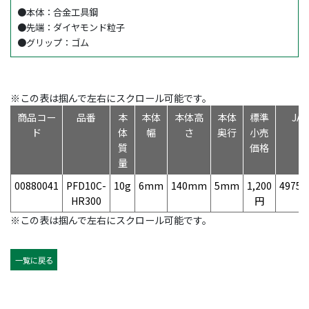
●本体：合金工具鋼
●先端：ダイヤモンド粒子
●グリップ：ゴム
※この表は掴んで左右にスクロール可能です。
商品コー
品番
本
本体
本体高
本体
標準
JA
ド
体
幅
さ
奥行
小売
質
価格
量
00880041
PFD10C-
10g
6mm
140mm
5mm
1,200
49758
HR300
円
※この表は掴んで左右にスクロール可能です。
一覧に戻る