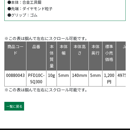
●本体：合金工具鋼
●先端：ダイヤモンド粒子
●グリップ：ゴム
※この表は掴んで左右にスクロール可能です。
商品コー
品番
本
本体
本体高
本体
標準
JA
ド
体
幅
さ
奥行
小売
質
価格
量
00880043
PFD10C-
10g
5mm
140mm
5mm
1,200
49758
SQ300
円
※この表は掴んで左右にスクロール可能です。
一覧に戻る