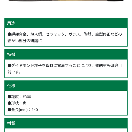
用途
●超硬合金、焼入鋼、セラミック、ガラス、陶器、金型修正などの
細かい部分の研磨に
特徴
●ダイヤモンド粒子を母材に電着することにより、難削材も研磨可
能です。
仕様
●粒度：#300
●形状：角
●全長(mm)：140
材質