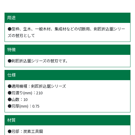
用途
●型枠、生木、一般木材、集成材などの切断用、剣匠折込鋸シリー
ズの替刃として
特徴
●剣匠折込鋸シリーズの替刃です。
仕様
●適用機種：剣匠折込鋸シリーズ
●刃渡り(mm)：210
●山数：10
●刃厚(mm)：0.75
材質
●刃部：炭素工具鋼