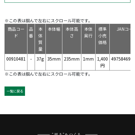
※この表は掴んで左右にスクロール可能です。
商品コー
品
本
本体幅
本体高
本体
標準
JANコー
ド
番
体
さ
奥行
小売
質
価格
量
00910481
-
37g
35mm
235mm
1mm
1,400
497584690
円
※この表は掴んで左右にスクロール可能です。
一覧に戻る