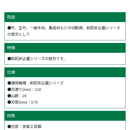
用途
●竹、生竹、一般木材、集成材などの切断用、剣匠折込鋸シリーズ
の替刃として
特徴
●剣匠折込鋸シリーズの替刃です。
仕様
●適用機種：剣匠折込鋸シリーズ
●刃渡り(mm)：210
●山数：20
●刃厚(mm)：0.75
材質
●刃部：炭素工具鋼