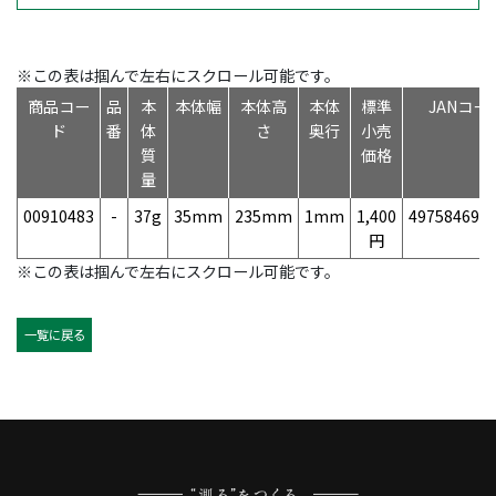
※この表は掴んで左右にスクロール可能です。
商品コー
品
本
本体幅
本体高
本体
標準
JANコー
ド
番
体
さ
奥行
小売
質
価格
量
00910483
-
37g
35mm
235mm
1mm
1,400
497584690
円
※この表は掴んで左右にスクロール可能です。
一覧に戻る