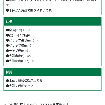
す。
●本体が六角型で握りやすいです。
仕様
●全長(mm)：150
●径(mm)：対辺6
●グリップ長さ(mm)：-
●グリップ径(mm)：-
●チップ径(mm)：-
●先端角度(°)：55
●先端硬度(HRA)：87
材質
●本体：機械構造用炭素鋼
●先端：超硬チップ
※この表は掴んで左右にスクロール可能です。