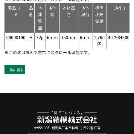
商品コー
品
本
本体
本体高
本体
標準
JANコード
ド
番
体
幅
さ
奥行
小売
質
価格
量
00000190
H
32g
6mm
150mm
6mm
1,760
4975846001
円
※この表は掴んで左右にスクロール可能です。
一覧に戻る
〒955-0061 新潟県三条市林町1丁目22番17号