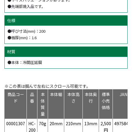
●先端部焼入品です。
仕様
●呼び寸法(mm)：200
●板厚(mm)：1.6
材質
●本体：冷間圧延鋼
※この表は掴んで左右にスクロール可能です。
商品コー
品
本
本体幅
本体高
本体奥
標準
JAN
ド
番
体
さ
行
小売
質
価格
量
00001307
HC-
70g
20mm
210mm
13mm
2,500
4975846
200
円