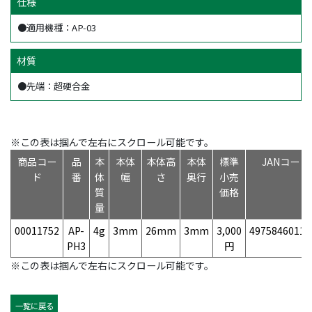
仕様
●適用機種：AP-03
材質
●先端：超硬合金
※この表は掴んで左右にスクロール可能です。
商品コー
品
本
本体
本体高
本体
標準
JANコード
ド
番
体
幅
さ
奥行
小売
質
価格
量
00011752
AP-
4g
3mm
26mm
3mm
3,000
49758460118
PH3
円
※この表は掴んで左右にスクロール可能です。
一覧に戻る