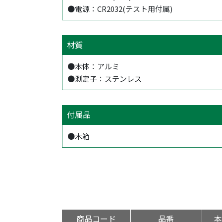
●電源：CR2032(テスト用付属)
材質
●本体：アルミ
●測定子：ステンレス
付属品
●木箱
商品コード
品番
本