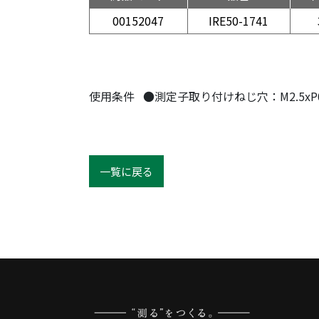
00152047
IRE50-1741
使用条件
●測定子取り付けねじ穴：M2.5xP0
一覧に戻る