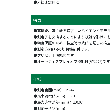
●外径測定用に
特徴
●高機能、高性能を追求したハイエンドモデル
●測定子を交換することにより複雑な形状に
●精度保証のため、検査時の数値を記した検
●測定方向(+-)の切替機能付です。
●プリセット機能付です。
●オートディスプレイオフ機能付(約20分)です
仕様
●測定範囲(mm)：19-42
●最小読取値(mm)：0.01
●最大許容誤差(mm)：±0.03
●測定子形状(mm)：-