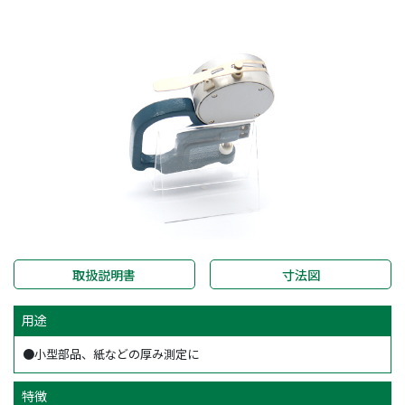
取扱説明書
寸法図
用途
●小型部品、紙などの厚み測定に
特徴