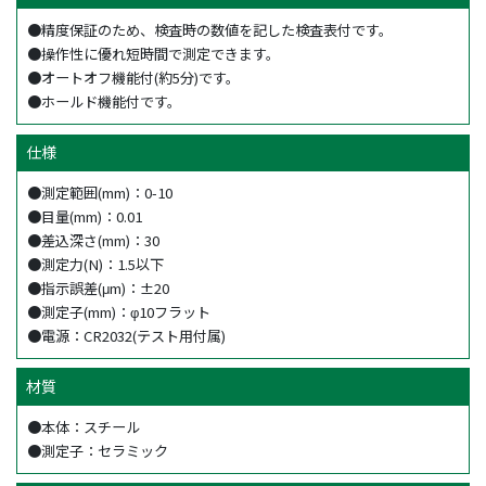
●精度保証のため、検査時の数値を記した検査表付です。
●操作性に優れ短時間で測定できます。
●オートオフ機能付(約5分)です。
●ホールド機能付です。
仕様
●測定範囲(mm)：0-10
●目量(mm)：0.01
●差込深さ(mm)：30
●測定力(N)：1.5以下
●指示誤差(μm)：±20
●測定子(mm)：φ10フラット
●電源：CR2032(テスト用付属)
材質
●本体：スチール
●測定子：セラミック