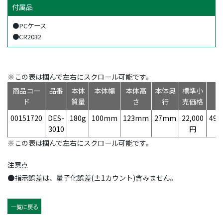
付属品
●PCケース
●CR2032
※この表は掴んで左右にスクロール可能です。
商品コー
品番
本体
本体幅
本体高
本体奥
標準小
ド
質量
さ
行
売価格
00151720
DES-
180g
100mm
123mm
27mm
22,000
497
3010
円
※この表は掴んで左右にスクロール可能です。
注意点
●指示誤差は、量子化誤差(±1カウント)含みません。
一覧に戻る