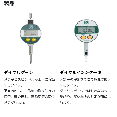
製品
ダイヤルゲージ
ダイヤルインジケータ
測定子とスピンドルが上下に移動
測定子の移動をてこの原理で拡大
するタイプ。
するタイプ。
平面の凹凸、工作物の取り付けの
ダイヤルゲージでは測れない狭い
良否、軸の振れ、直角度等の変位
場所や、深い場所の測定が簡単に
測定が行える。
行える。