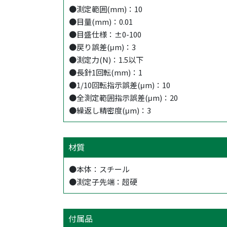
●測定範囲(mm)：10
●目量(mm)：0.01
●目盛仕様：±0-100
●戻り誤差(μm)：3
●測定力(N)：1.5以下
●長針1回転(mm)：1
●1/10回転指示誤差(μm)：10
●全測定範囲指示誤差(μm)：20
●繰返し精密度(μm)：3
材質
●本体：スチール
●測定子先端：超硬
付属品