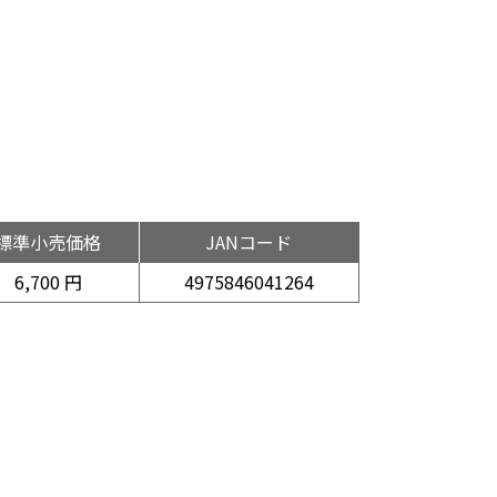
標準小売価格
JANコード
6,700 円
4975846041264