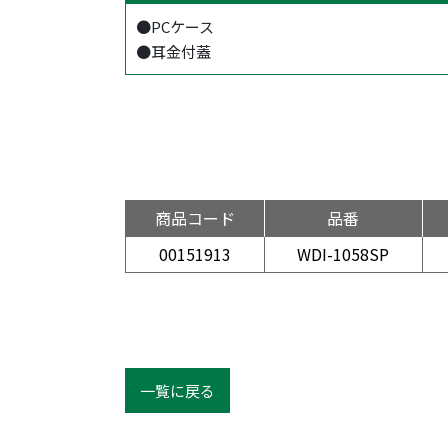
●PCケース
●耳金付蓋
商品コード
品番
00151913
WDI-1058SP
一覧に戻る