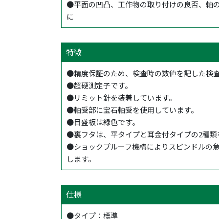
●平面の凹凸、工作物の取り付けの良否、軸
に
特徴
●精度保証のため、検査時の数値を記した検
●超硬測定子です。
●リミット針を装着しています。
●軸受部に宝石軸受を使用しています。
●目盛板は緑色です。
●裏フタは、平タイプと耳金付タイプの2種類
●ショックプルーフ機構によりスピンドルの
します。
仕様
●タイプ：標準