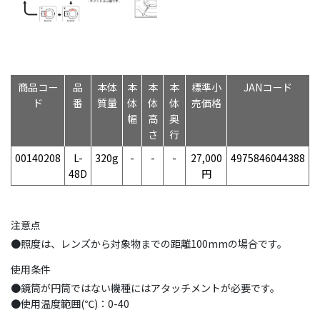
商品コー
品
本体
本
本
本
標準小
JANコード
ド
番
質量
体
体
体
売価格
幅
高
奥
さ
行
00140208
L-
320g
-
-
-
27,000
4975846044388
48D
円
注意点
●照度は、レンズから対象物までの距離100mmの場合です。
使用条件
●鏡筒が円筒ではない機種にはアタッチメントが必要です。
●使用温度範囲(℃)：0-40