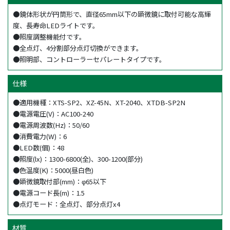
●鏡体形状が円筒形で、直径65mm以下の顕微鏡に取付可能な高輝
度、長寿命LEDライトです。
●照度調整機能付です。
●全点灯、4分割部分点灯切換ができます。
●照明部、コントローラーセパレートタイプです。
仕様
●適用機種：XTS-SP2、XZ-45N、XT-2040、XTDB-SP2N
●電源電圧(V)：AC100-240
●電源周波数(Hz)：50/60
●消費電力(W)：6
●LED数(個)：48
●照度(lx)：1300-6800(全)、300-1200(部分)
●色温度(K)：5000(昼白色)
●顕微鏡取付部(mm)：φ65以下
●電源コード長(m)：1.5
●点灯モード：全点灯、部分点灯x4
材質