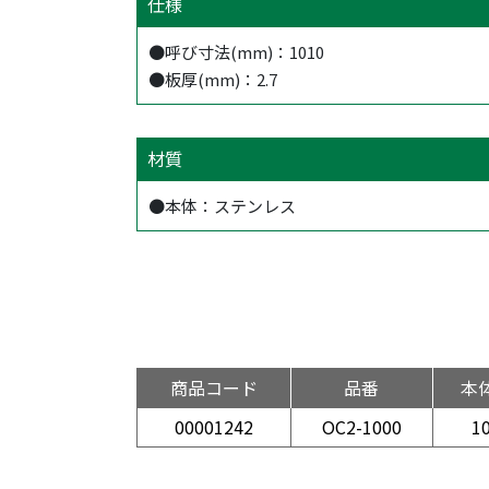
仕様
●呼び寸法(mm)：1010
●板厚(mm)：2.7
材質
●本体：ステンレス
商品コード
品番
本
00001242
OC2-1000
1