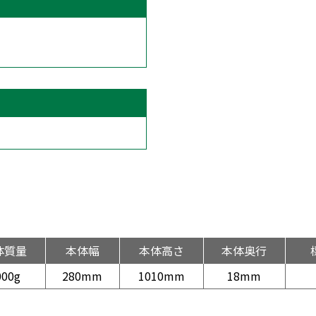
体質量
本体幅
本体高さ
本体奥行
000g
280mm
1010mm
18mm