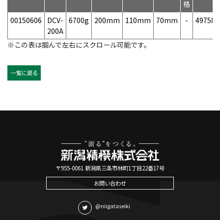
格
00150606
DCV-
6700g
200mm
110mm
70mm
-
497584
200A
※この表は掴んで左右にスクロール可能です。
一覧に戻る
〒955-0061 新潟県三条市林町1丁目22番17号
お問い合わせ
@niigataseiki