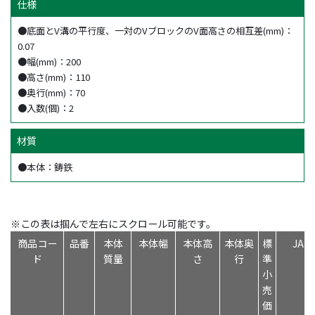
仕様
●底面とV溝の平行度、一対のVブロックのV面高さの相互差(mm)：
0.07
●幅(mm)：200
●高さ(mm)：110
●奥行(mm)：70
●入数(個)：2
材質
●本体：鋳鉄
※この表は掴んで左右にスクロール可能です。
商品コー
品番
本体
本体幅
本体高
本体奥
標
JA
ド
質量
さ
行
準
小
売
価