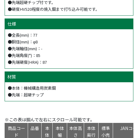
●先端超硬チップ付です。
●硬度HV520程度の焼入鋼まで打ち込み可能です。
仕様
●全長(mm)：77
●胴径(mm)：φ8
●先端軸径(mm)：-
●先端角度(°)：85
●先端硬度(HRA)：87
材質
●本体：機械構造用炭素鋼
●先端：超硬チップ
※この表は掴んで左右にスクロール可能です。
商品コー
品番
本
本体
本体高
本体
標準
JANコー
ド
体
幅
さ
奥行
小売