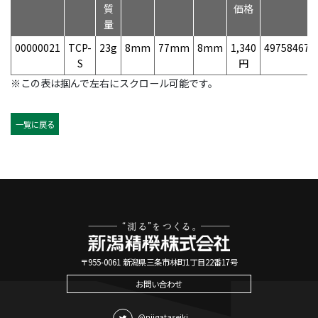
質
価格
量
00000021
TCP-
23g
8mm
77mm
8mm
1,340
497584670
S
円
※この表は掴んで左右にスクロール可能です。
一覧に戻る
〒955-0061 新潟県三条市林町1丁目22番17号
お問い合わせ
@niigataseiki