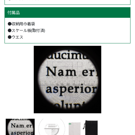
付属品
●収納用巾着袋
●スケール板(取付済)
●ウエス