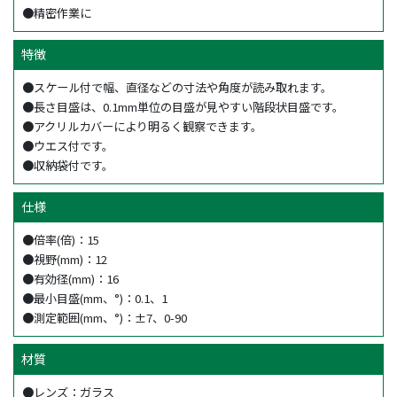
●精密作業に
特徴
●スケール付で幅、直径などの寸法や角度が読み取れます。
●長さ目盛は、0.1mm単位の目盛が見やすい階段状目盛です。
●アクリルカバーにより明るく観察できます。
●ウエス付です。
●収納袋付です。
仕様
●倍率(倍)：15
●視野(mm)：12
●有効径(mm)：16
●最小目盛(mm、°)：0.1、1
●測定範囲(mm、°)：±7、0-90
材質
●レンズ：ガラス