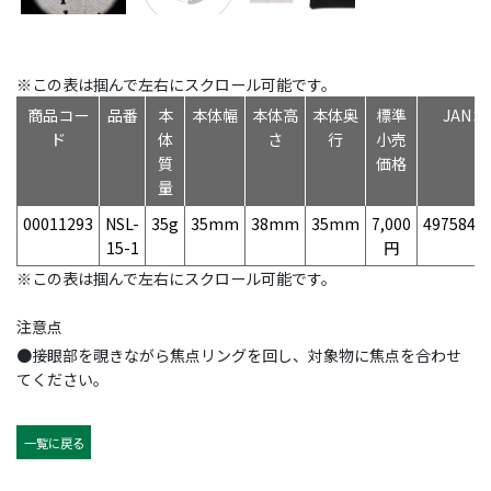
※この表は掴んで左右にスクロール可能です。
商品コー
品番
本
本体幅
本体高
本体奥
標準
JAN
ド
体
さ
行
小売
質
価格
量
00011293
NSL-
35g
35mm
38mm
35mm
7,000
4975846
15-1
円
※この表は掴んで左右にスクロール可能です。
注意点
●接眼部を覗きながら焦点リングを回し、対象物に焦点を合わせ
てください。
一覧に戻る