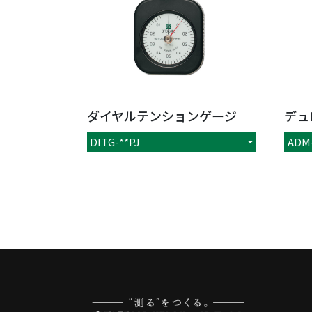
ダイヤルテンションゲージ
デュ
DITG-**PJ
ADM