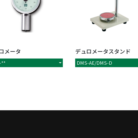
ロメータ
デュロメータスタンド
-**
DMS-AE/DMS-D