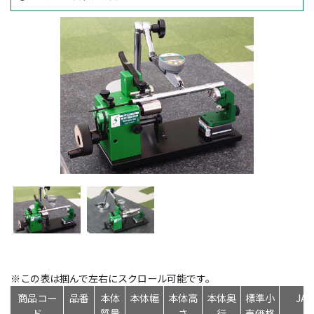
※この表は掴んで左右にスクロール可能です。
商品コー
品番
本体
本体幅
本体高
本体奥
標準小
JA
ド
質量
さ
行
売価格