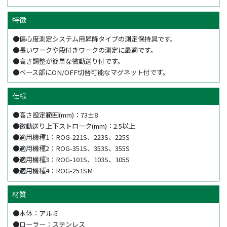
特徴
●偏心度測定システム用昇降タイプの測定保持具です。
●長いワークや段付きワークの測定に最適です。
●高さ調整が簡単な微動送り付です。
●ベース部にON/OFF切替可能なマグネット付です。
仕様
●高さ設定範囲(mm)：73±8
●微動送り上下ストローク(mm)：2.5以上
●適用機種1：ROG-221S、223S、225S
●適用機種2：ROG-351S、353S、355S
●適用機種3：ROG-101S、103S、105S
●適用機種4：ROG-251SM
材質
●本体：アルミ
●ローラー：ステンレス