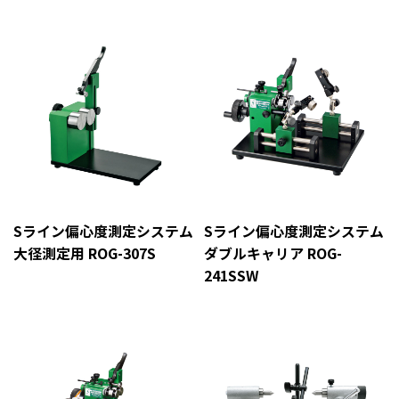
Sライン偏心度測定システム
Sライン偏心度測定システム
大径測定用 ROG-307S
ダブルキャリア ROG-
241SSW