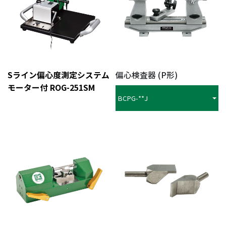
Sライン偏心度測定システム
偏心検査器 (P形)
モーター付 ROG-251SM
BCPG-**J