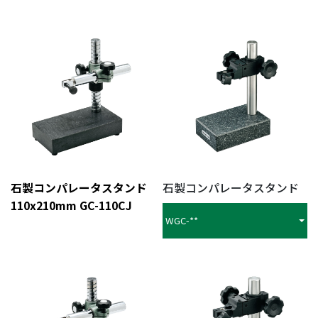
石製コンパレータスタンド
石製コンパレータスタンド
110x210mm GC-110CJ
WGC-**