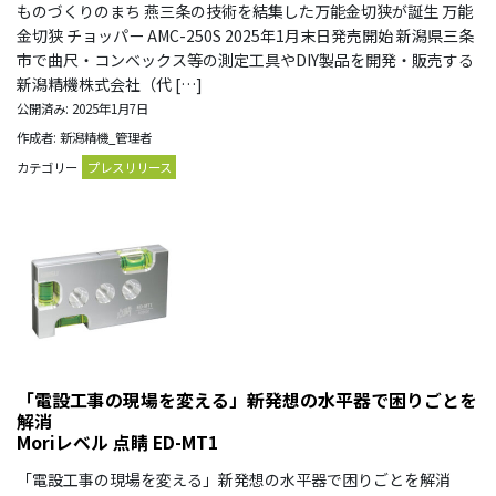
ものづくりのまち 燕三条の技術を結集した万能金切狭が誕生 万能
金切狭 チョッパー AMC-250S 2025年1月末日発売開始 新潟県三条
市で曲尺・コンベックス等の測定工具やDIY製品を開発・販売する
新潟精機株式会社（代 […]
公開済み: 2025年1月7日
作成者: 新潟精機_管理者
カテゴリー
プレスリリース
「電設工事の現場を変える」新発想の水平器で困りごとを
解消
Moriレベル 点睛 ED-MT1
「電設工事の現場を変える」新発想の水平器で困りごとを解消