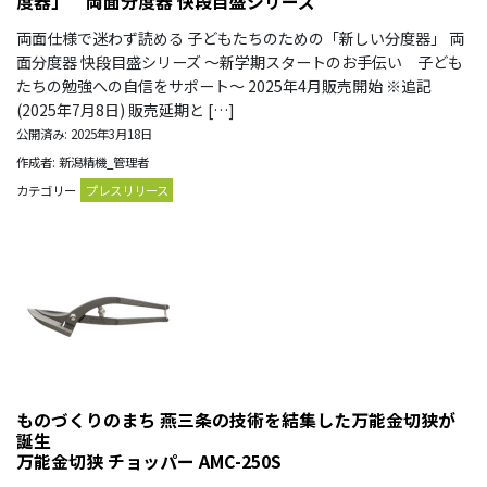
度器」 両面分度器 快段目盛シリーズ
両面仕様で迷わず読める 子どもたちのための「新しい分度器」 両
面分度器 快段目盛シリーズ ～新学期スタートのお手伝い 子ども
たちの勉強への自信をサポート～ 2025年4月販売開始 ※追記
(2025年7月8日) 販売延期と […]
公開済み: 2025年3月18日
作成者: 新潟精機_管理者
カテゴリー
プレスリリース
ものづくりのまち 燕三条の技術を結集した万能金切狭が
誕生
万能金切狭 チョッパー AMC-250S