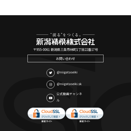
〒955-0061 新潟県三条市林町1丁目22番17号
お問い合わせ
@niigataseiki
@niigataseiki.sk
公式動画チャンネ
ル