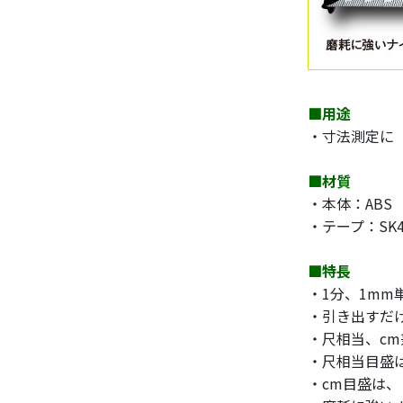
■用途
・寸法測定に
■材質
・本体：ABS
・テープ：SK
■特長
・1分、1m
・引き出すだ
・尺相当、c
・尺相当目盛
・cm目盛は