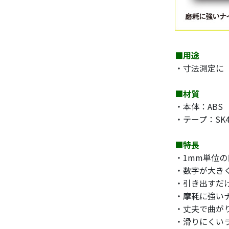
■用途
・寸法測定に
■材質
・本体：ABS
・テープ：SK
■特長
・1mm単位
・数字が大き
・引き出すだ
・摩耗に強い
・丈夫で曲が
・滑りにくい