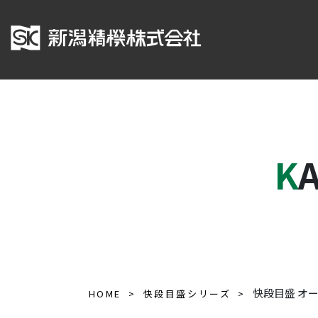
K
快段目盛 オート
HOME
快段目盛シリーズ