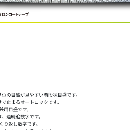
4
m単位の目盛が見やすい階段状目盛です。
けで止まるオートロックです。
m兼用目盛です。
は、連続追数字です。
、くり返し数字です。